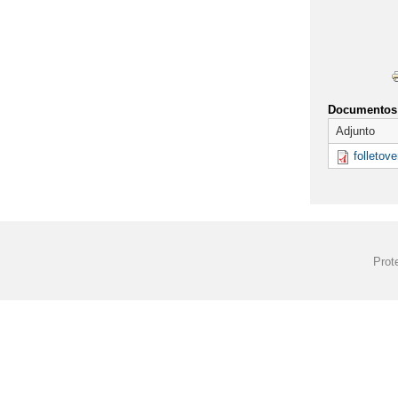
EVALUACIÓN DE
LA CONSEJERÍA
LISTADO DE LI
Documentos 
Adjunto
LIBROS DE TEX
folletov
PGA CURSO 25/
PLAN DE LECT
PROTOCOLO DE
Prot
SUSPENSIÓN D