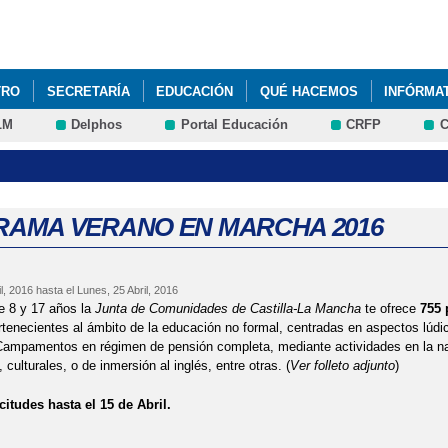
Pasar al
contenido
principal
TRO
SECRETARÍA
EDUCACIÓN
QUÉ HACEMOS
INFÓRMA
LM
Delphos
Portal Educación
CRFP
C
ECIE PARA MATERIALES CURRICULARES 1º Y 2º PRIMARIA
SACLM. MATERIALES, RECURSOS Y SERVICIOS EDUCATIVOS EN LÍ
ESO ADMISIÓN ALUMNADO CURSO 2019-2020
ABIERTO PROCESO D
AMA VERANO EN MARCHA 2016
 DE TEXTO CURSO 2024-2025
ABIERTO PERIODO MATRICULACIÓ
l, 2016
hasta el
Lunes, 25 Abril, 2016
ACIÓN DE LA "PRIMERA PIEDRA" DE LAS NUEVAS INSTALACIONES 
re 8 y 17 años la
Junta de Comunidades de Castilla-La Mancha
te ofrece
755 
tenecientes al ámbito de la educación no formal, centradas en aspectos lúdic
RAMACIONES DIDÁCTICAS
CARNAVAL 2018
ampamentos en régimen de pensión completa, mediante actividades en la natu
 culturales, o de inmersión al inglés, entre otras. (
Ver folleto adjunto
)
 DE AYUDAS A COMEDORES ESCOLARES Y LIBROS DE TEXTO PARA E
citudes hasta el 15 de Abril.
DE AYUDAS LIBROS DE TEXTO CURSO 2020-2021
DIA DE LA PAZ 