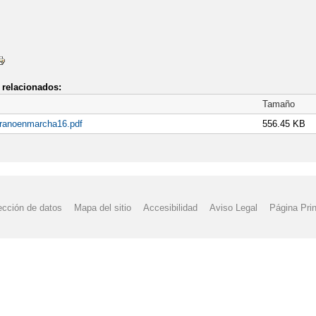
 DIAGNÓSTICO: CUESTIONARIOS DE CONTEXTO PARA LAS FAMILIAS 
 HABILITA EN EL PORTAL DE EDUCACIÓN UN ESPACIO DE INFORMA
BROS DE TEXTO CURSO 2023/2024
LIBROS DE TEXTO 1º PRIMARIA
relacionados:
Tamaño
TO 3º PRIMARIA
LIBROS DE TEXTO 4º PRIMARIA
LIBROS DE TE
eranoenmarcha16.pdf
556.45 KB
26
PLAN DIGITAL DE CENTRO
PROGRAMA VERANO EN MARCHA
URA
PLAN DE ACOGIDA DEL ALUMNO INMIGRANTE
PLAN DE C
 INTERVENCIÓN CON NIÑOS Y ADOLESCENTES EN CLM
SUSPENSI
ección de datos
Mapa del sitio
Accesibilidad
Aviso Legal
Página Prin
E LAS CLASES EN CASTILLA LA MANCHA
ESCUELA 4.0