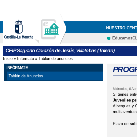
NUESTRO CEN
EducamosC
AYUDAS EN ESP
CEIP Sagrado Corazón de Jesús, Villatobas (Toledo)
#APRENDOENCA
Inicio
»
Infórmate
»
Tablón de anuncios
Se encuentra usted aquí
ABIERTO PROC
PROGR
INFÓRMATE
Tablón de Anuncios
AYUDAS LIBROS
Miércoles, 6 Abri
ACTO DE COLOC
Si tienes ent
Juveniles
per
ADENDAS PROG
Albergues y C
multiaventura,
CONVOCATORIA
Plazo de
soli
CONVOCATORIA 