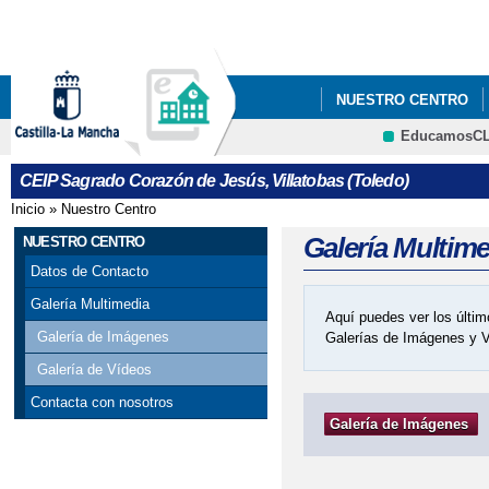
Pa
co
pri
NUESTRO CENTRO
EducamosC
AYUDAS EN ESPECIE 
CEIP Sagrado Corazón de Jesús, Villatobas (Toledo)
#APRENDOENCASACLM
Inicio
»
Nuestro Centro
Se encuentra usted aquí
ABIERTO PLAZO ADM
Galería Multim
NUESTRO CENTRO
Datos de Contacto
ABIERTO PROCESO A
Galería Multimedia
Aquí puedes ver los últim
ABIERTO PROCESO D
Galería de Imágenes
Galerías de Imágenes y 
Galería de Vídeos
AYUDAS LIBROS DE T
Contacta con nosotros
Galería de Imágenes
ABIERTO PERIODO M
ACTO DE COLOCACIÓ