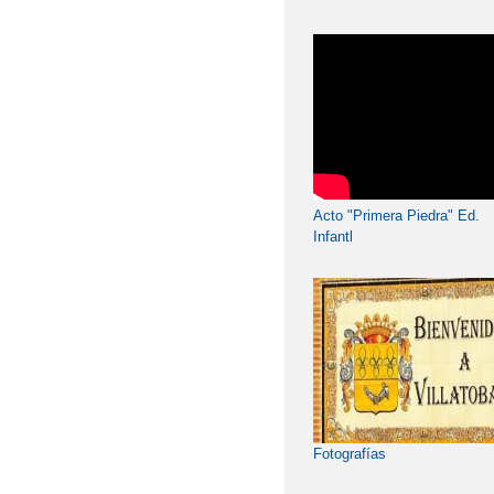
INFANTIL
ADENDAS PROGRAMA
CONVOCATORIA DE A
2019/2020
Acto "Primera Piedra" Ed.
CALENDARIO ESCOLAR
Infantl
CONVOCATORIA DE AY
DIA DE LA PAZ - SAV
EVALUACIÓN DE DIAG
EDUCACIÓN PRIMARIA
FOTOGRAFÍAS
Fotografías