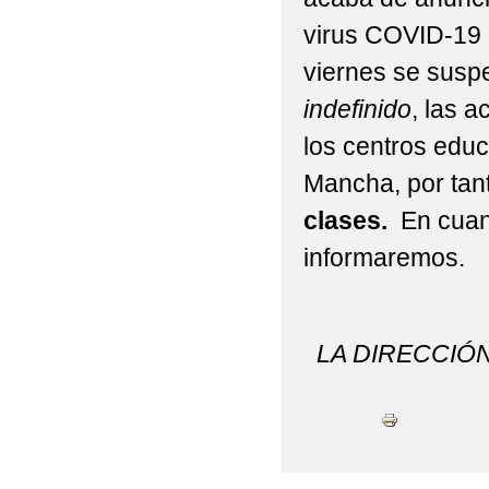
INFANTIL
virus COVID-19
viernes se sus
ADENDAS PROGRAMA
indefinido
, las a
CONVOCATORIA DE A
los centros educ
2019/2020
Mancha, por ta
CALENDARIO ESCOLAR
clases.
En cuant
informa
CONVOCATORIA DE AY
DIA DE LA PAZ - SAV
LA DIRECCIÓ
EVALUACIÓN DE DIAG
EDUCACIÓN PRIMARIA
FOTOGRAFÍAS