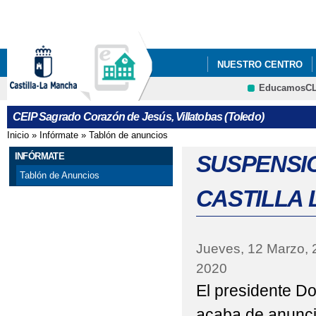
Pa
co
pri
NUESTRO CENTRO
EducamosC
AYUDAS EN ESPECIE 
CEIP Sagrado Corazón de Jesús, Villatobas (Toledo)
#APRENDOENCASACLM
Inicio
»
Infórmate
»
Tablón de anuncios
Se encuentra usted aquí
ABIERTO PLAZO ADM
INFÓRMATE
SUSPENSIÓ
Tablón de Anuncios
ABIERTO PROCESO A
CASTILLA
ABIERTO PROCESO D
AYUDAS LIBROS DE T
Jueves, 12 Marzo, 
2020
ABIERTO PERIODO M
El presidente D
ACTO DE COLOCACIÓ
acaba de anunci